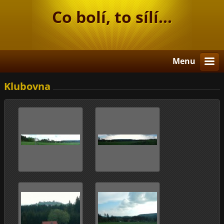
Co bolí, to sílí...
Menu
Klubovna