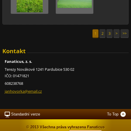
1
2
3
>
>>
Kontakt
Fanaticus, z. s.
Terezy Novákové 1241 Pardubice 530 02
IČO: 01471821
608238768
janhovor
ka@email
.cz
Standardní verze
To Top
© 2013 Všechna práva vyhrazena Fanaticus