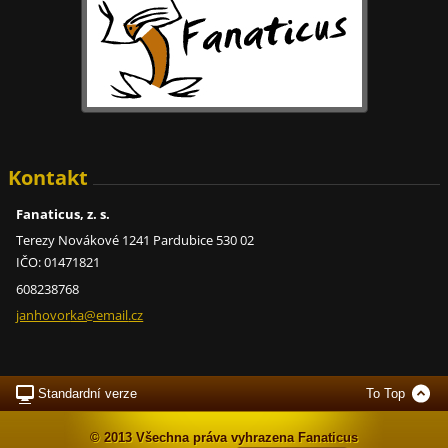
Kontakt
Fanaticus, z. s.
Terezy Novákové 1241 Pardubice 530 02
IČO: 01471821
608238768
janhovor
ka@email
.cz
Standardní verze
To Top
© 2013 Všechna práva vyhrazena Fanaticus