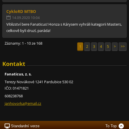
CykloRD MTBO
14.09.2020 10:04
Vítězství bere Fanaticus! Honza s Kárysem vyhráli kategorii Masters,
celkově byli druzí, paráda!
Záznamy: 1 - 10 ze 168
1
2
3
4
5
>
>>
Kontakt
Fanaticus, z. s.
Terezy Novákové 1241 Pardubice 530 02
IČO: 01471821
608238768
janhovor
ka@email
.cz
Standardní verze
To Top