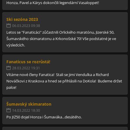
Honza, Pavel a Kárys dokončili legendární Vasaloppet!
Ski sezóna 2023
06.03.2023 09:38
Letos se "Fanaticáci" zůčastnili Orlického maratónu, Jizerské 50,
Šumavského skimaratonu a Krkonošské 70! Vše podstatné je ve
výsledcích.
Fanaticus se rozrůstá!
28.03.2022 19:31
Vítáme nové členy Fanatica! Stali se jimi Vendulka a Richard
Nováčkovi z Kraskova a hned se přihlásili na DoKola! Budeme držet
palce!
Šumavský skimaraton
14.03.2022 18:30
Po JIZ50 dojel Honza i Šumaváka...desátého.