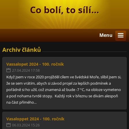
Co bolí, to sílí...
Menu
Archiv článků
Vassalopet 2024 - 100. ročník
27.04.2024 17:58
Když jsem v roce 2020 projížděl cílem ve švédské Moře, slíbil jsem si,
že se sem vrátím, abych si závod projel za lepších podmínek a
pořádně si ho užil, což znamená až bude -7 °C, na obloze vymeteno
a pod nohama tvrdé stopy. Každý rok v březnu se dívám alespoň
na část přímého...
Vasaloppet 2024 - 100. ročník
06.03.2024 15:26