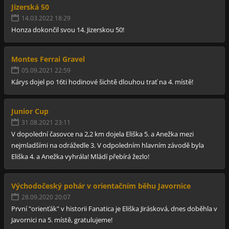
Jizerská 50
14.03.2022 18:29
Honza dokončil svou 14. Jizerskou 50!
Montes Ferrai Gravel
05.09.2021 22:59
Kárys dojel po 16ti hodinové šichtě dlouhou trať na 4. místě!
Junior Cup
31.08.2021 23:11
V dopolední časovce na 2,2 km dojela Eliška 5. a Anežka mezi
nejmladšími na odrážedle 3. V odpoledním hlavním závodě byla
Eliška 4. a Anežka vyhrála! Mládí přebírá žezlo!
Východočeský pohár v orientačním běhu Javornice
28.09.2020 20:07
První "orienťák" v historii Fanatica je Eliška Jirásková, dnes doběhla v
Javornici na 5. místě, gratulujeme!