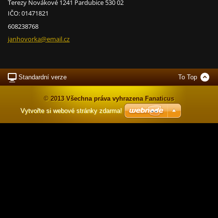
Terezy Novákové 1241 Pardubice 530 02
IČO: 01471821
608238768
janhovor
ka@email
.cz
Standardní verze
To Top
© 2013 Všechna práva vyhrazena Fanaticus
Vytvořte si webové stránky zdarma!