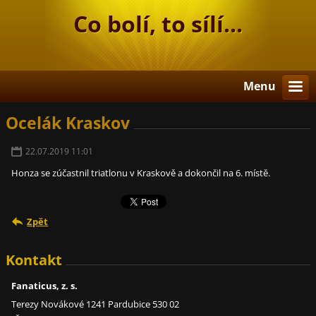
Co bolí, to sílí...
Menu
Ocelák Kraskov
22.07.2019 11:01
Honza se zúčastnil triatlonu v Kraskově a dokončil na 6. místě.
Zpět
Kontakt
Fanaticus, z. s.
Terezy Novákové 1241 Pardubice 530 02