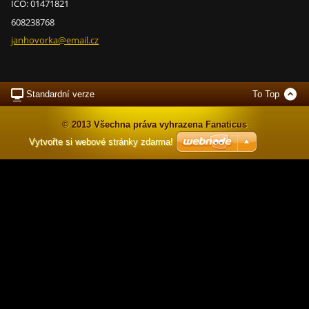
IČO: 01471821
608238768
janhovor
ka@email
.cz
Standardní verze
To Top
© 2013 Všechna práva vyhrazena Fanaticus
Vytvořte si webové stránky zdarma!