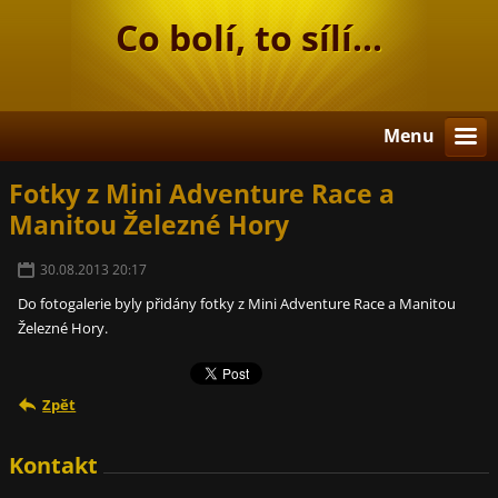
Co bolí, to sílí...
Menu
Fotky z Mini Adventure Race a
Manitou Železné Hory
30.08.2013 20:17
Do fotogalerie byly přidány fotky z Mini Adventure Race a Manitou
Železné Hory.
Zpět
Kontakt