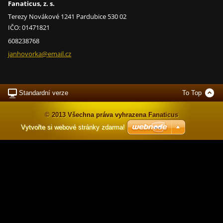
Fanaticus, z. s.
Terezy Novákové 1241 Pardubice 530 02
IČO: 01471821
608238768
janhovor
ka@email
.cz
Standardní verze
To Top
© 2013 Všechna práva vyhrazena Fanaticus
Vytvořte si webové stránky zdarma!